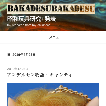
コ
ン
テ
昭和玩具研究+発表
ン
toy research from my childhood
ツ
へ
ス
メニュー
キ
ッ
プ
日: 2019年4月25日
投
2019年4月25日
稿
アンデルセン物語・キャンティ
日: