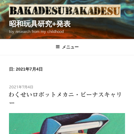
コ
ン
テ
昭和玩具研究+発表
ン
toy research from my childhood
ツ
へ
ス
メニュー
キ
ッ
プ
日: 2021年7月4日
投
2021年7月4日
稿
わくせいロボットメカニ・ビーナスキャリ
日:
ー