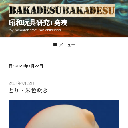
コ
ン
テ
昭和玩具研究+発表
ン
toy research from my childhood
ツ
へ
ス
メニュー
キ
ッ
プ
日: 2021年7月22日
投
2021年7月22日
稿
とり・朱色吹き
日: