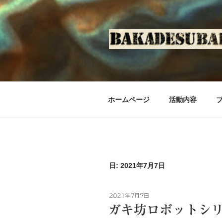
コ
ン
テ
ン
ツ
へ
ス
キ
ホームページ
活動内容
ッ
プ
日: 2021年7月7日
投
2021年7月7日
稿
ガキ坊ロボットシ
日: