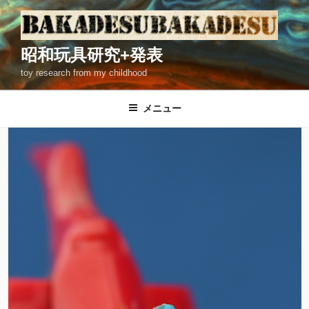
コ
ン
テ
昭和玩具研究+発表
ン
toy research from my childhood
ツ
へ
ス
メニュー
キ
ッ
プ