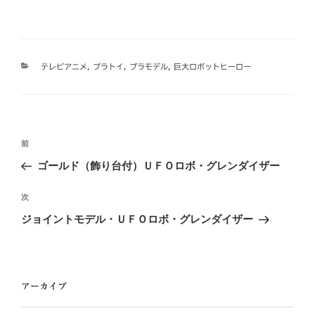
カ
テレビアニメ
,
プラトイ
,
プラモデル
,
巨大ロボットヒーロー
テ
ゴ
リ
ー
投
過
前
稿
去
ゴールド（飾り台付）ＵＦＯロボ・グレンダイザー
ナ
の
ビ
投
次
次
稿
ゲ
の
ジョイントモデル・ＵＦＯロボ・グレンダイザー
投
ー
稿
シ
ョ
アーカイブ
ン