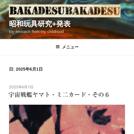
コ
ン
テ
昭和玩具研究+発表
ン
toy research from my childhood
ツ
へ
ス
メニュー
キ
ッ
プ
日: 2025年6月1日
投
2025年6月1日
稿
宇宙戦艦ヤマト・ミ二カード・その６
日: