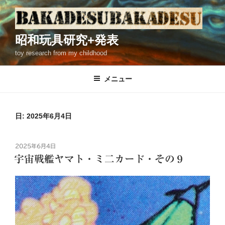
コ
ン
テ
昭和玩具研究+発表
ン
toy research from my childhood
ツ
へ
ス
メニュー
キ
ッ
プ
日: 2025年6月4日
投
2025年6月4日
稿
宇宙戦艦ヤマト・ミ二カード・その９
日: