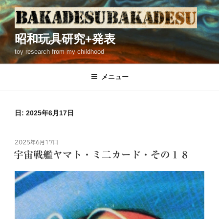
コ
ン
テ
昭和玩具研究+発表
ン
toy research from my childhood
ツ
へ
ス
メニュー
キ
ッ
プ
日: 2025年6月17日
投
2025年6月17日
稿
宇宙戦艦ヤマト・ミ二カード・その１８
日: