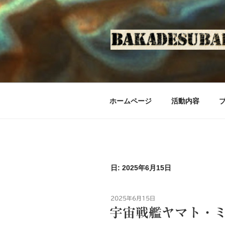
コ
ン
テ
ン
ツ
へ
ス
キ
ホームページ
活動内容
ッ
プ
日: 2025年6月15日
投
2025年6月15日
稿
宇宙戦艦ヤマト・
日: