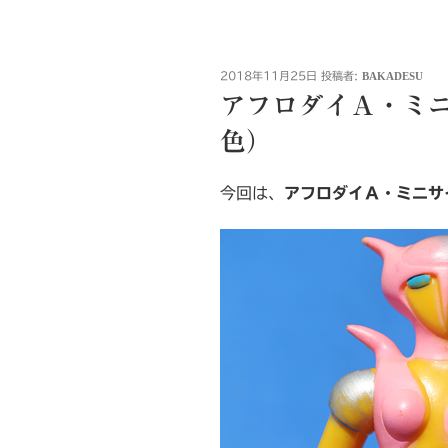
投
2018年11月25日
投稿者:
BAKADESU
稿
アフロダイＡ・ミ
日:
色）
今回は、
アフロダイＡ・ミニサ