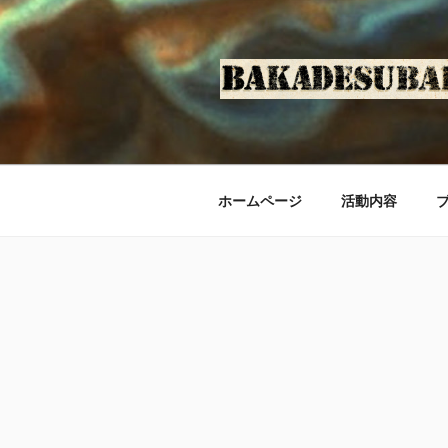
コ
ン
テ
ン
ツ
へ
ス
キ
ホームページ
活動内容
ッ
プ