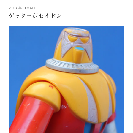
投
2018年11月4日
稿
ゲッターポセイドン
日: