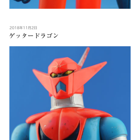
投
2018年11月2日
稿
ゲッタードラゴン
日: