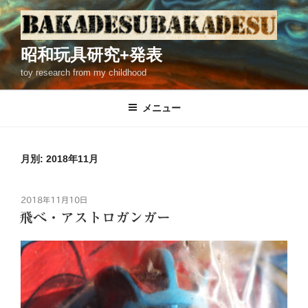
コ
ン
テ
昭和玩具研究+発表
ン
toy research from my childhood
ツ
へ
ス
メニュー
キ
ッ
プ
月別: 2018年11月
投
2018年11月10日
稿
飛べ・アストロガンガー
日: