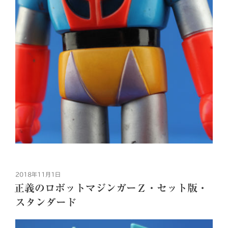
投
2018年11月1日
稿
正義のロボットマジンガーＺ・セット版・
日:
スタンダード