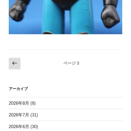
投
前
ページ
3
の
稿
ペ
ナ
ー
ビ
アーカイブ
ジ
ゲ
ー
2026年8月
(8)
シ
2026年7月
(31)
ョ
2026年6月
(30)
ン