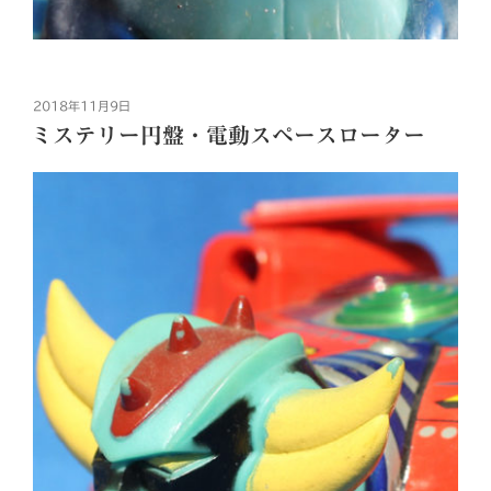
投
2018年11月9日
稿
ミステリー円盤・電動スペースローター
日: