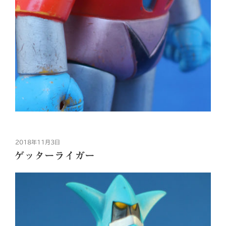
投
2018年11月3日
稿
ゲッターライガー
日: