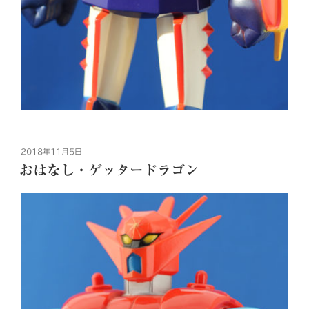
投
2018年11月5日
稿
おはなし・ゲッタードラゴン
日: