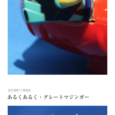
投
2018年11月8日
稿
あるくあるく・グレートマジンガー
日: