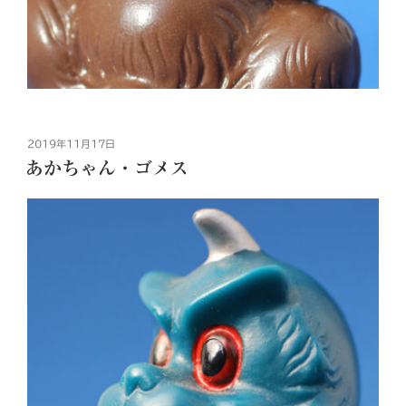
投
2019年11月17日
稿
あかちゃん・ゴメス
日: