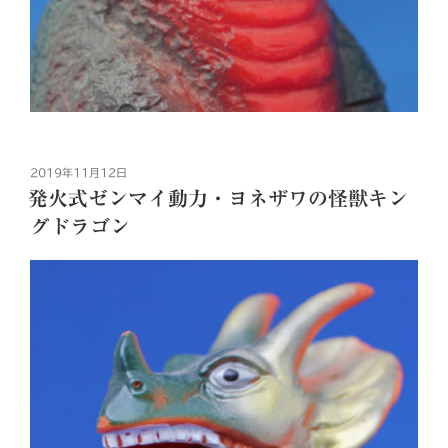
投
2019年11月12日
稿
発火式ゼンマイ動力・ヨネザワの怪獣キン
日:
グドラゴン