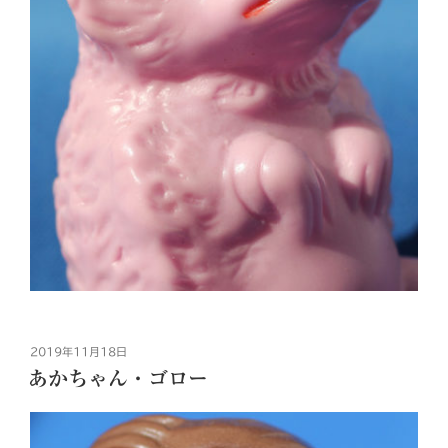
投
2019年11月18日
稿
あかちゃん・ゴロー
日: