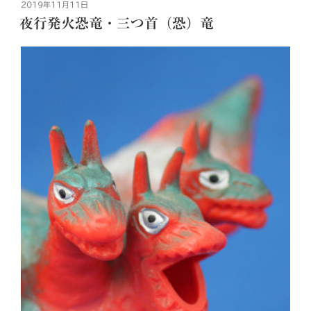
投
2019年11月11日
稿
夜行発火恐竜・三つ首（恐）竜
日: