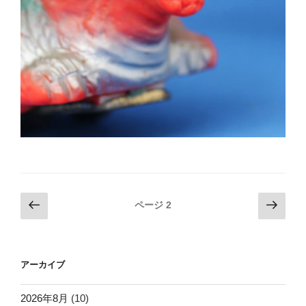
投
前
次
ページ
2
の
の
稿
ペ
ペ
ナ
ー
ー
ビ
アーカイブ
ジ
ジ
ゲ
ー
2026年8月
(10)