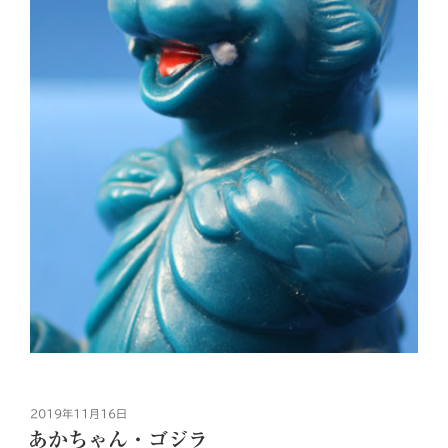
投
2019年11月16日
稿
あかちゃん・ゴジラ