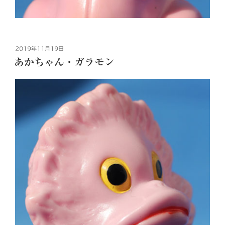
投
2019年11月19日
稿
あかちゃん・ガラモン
日: