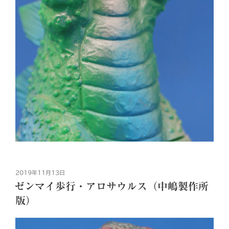
投
2019年11月13日
稿
ゼンマイ歩行・アロサウルス（中嶋製作所
日:
版）