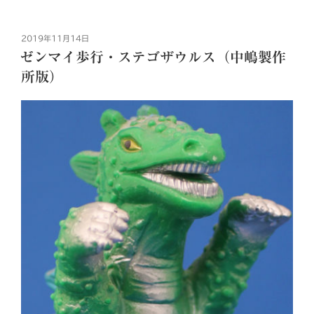
投
2019年11月14日
稿
ゼンマイ歩行・ステゴザウルス（中嶋製作
日:
所版）