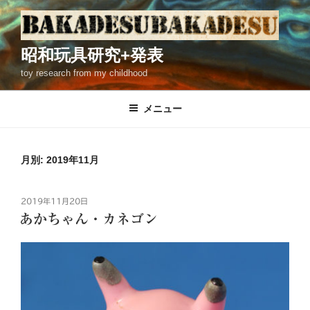
コ
ン
テ
昭和玩具研究+発表
ン
toy research from my childhood
ツ
へ
ス
メニュー
キ
ッ
プ
月別: 2019年11月
投
2019年11月20日
稿
あかちゃん・カネゴン
日: