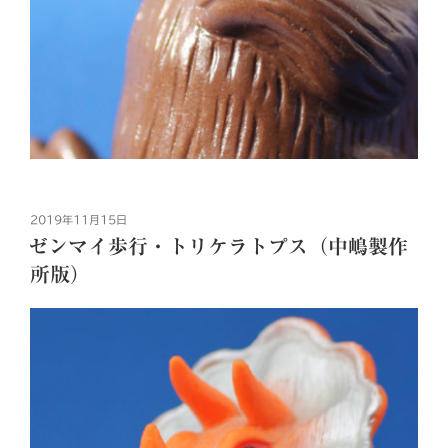
投
2019年11月15日
稿
ゼンマイ歩行・トリケラトプス（中嶋製作
日:
所版）